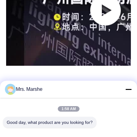
Mrs. Marshe
Быстрый контакт
1:58 AM
Адрес
Good day, what product are you looking for?
Room7E, преграждают a, здание Binfen Shiji, дорогу
Longxiang, заречье Longgang, Шэньчжэнь, Китай 518172