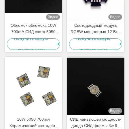
Видео
Видео
Обломок обломока 10W
Светодиодный модуль
700mA СИД света 5050
RGBW мощностью 12 Вт с
SMD RGBA шайбы стены
4-точечными
Получите самую
Получите самую
приведенный наивысшей
светодиодными чипами
лучшую цену
лучшую цену
мощностью
Высокомощный светодиод
на печатной плате Black
Star для освещения сцены
Видео
10W 5050 700mA
СИД наивысшей мощности
Керамический светодиод
диода СИД формы 3w 9w