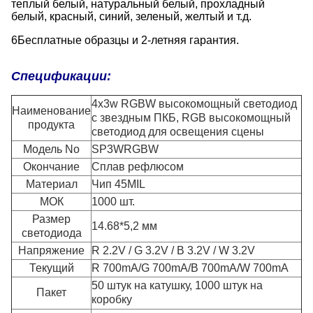
теплый белый, натуральный белый, прохладный
белый, красный, синий, зеленый, желтый и т.д.
6Бесплатные образцы и 2-летняя гарантия.
Спецификации:
4x3w RGBW высокомощный светодиод
Наименование
с звездным ПКБ, RGB высокомощный
продукта
светодиод для освещения сцены
Модель No
SP3WRGBW
Окончание
Сплав рефлюсом
Материал
Чип 45MIL
МОК
1000 шт.
Размер
14.68*5,2 мм
светодиода
Напряжение
R 2.2V / G 3.2V / B 3.2V / W 3.2V
Текущий
R 700mA/G 700mA/B 700mA/W 700mA
50 штук на катушку, 1000 штук на
Пакет
коробку