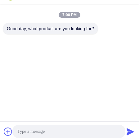
Быстрый контакт
7:00 PM
Адрес
Good day, what product are you looking for?
Room7E, преграждают a, здание Binfen Shiji, дорогу
Longxiang, заречье Longgang, Шэньчжэнь, Китай 518172
Телефон
86--13510560547
Электронная почта
sales@sunshineopto.com
Политика конфиденциальности
|
Карта сайта
| Качество
Китая хорошее под стрит световой модуль Поставщик. ©
авторского права 2014-2026 Sunshine Opto-electronics
Enterprise Co.,ltd . Все права защищены.