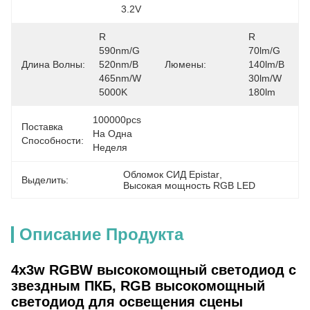
3.2V
R 
R 
590nm/G 
70lm/G 
Длина Волны:
520nm/B 
Люмены:
140lm/B 
465nm/W 
30lm/W 
5000K
180lm
100000pcs 
Поставка
На Одна 
Способности:
Неделя
Обломок СИД Epistar
, 
Выделить:
Высокая мощность RGB LED
Описание Продукта
4x3w RGBW высокомощный светодиод с
звездным ПКБ, RGB высокомощный
светодиод для освещения сцены