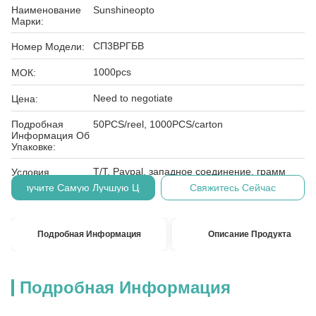
Наименование
Sunshineopto
Марки:
СП3ВРГБВ
Номер Модели:
1000pcs
МОК:
Need to negotiate
Цена:
Подробная
50PCS/reel, 1000PCS/carton
Информация Об
Упаковке:
T/T, Paypal, западное соединение, грамм
Условия
денег
Оплаты:
Получите Самую Лучшую Цену
Свяжитесь Сейчас
Подробная Информация
Описание Продукта
Подробная Информация