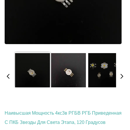
Наивысшая Мощность 4кс3в РГБВ РГБ Приведенная
С ПКБ Звезды Для Света Этапа, 120 Градусов