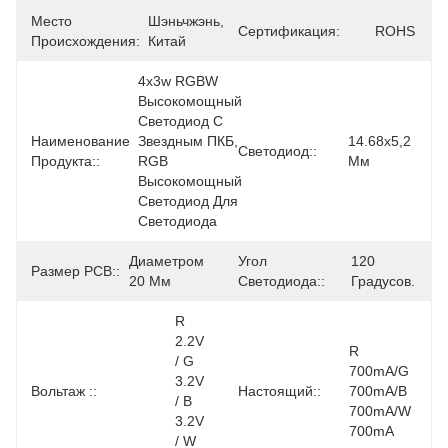
Место
Шэньчжэнь, 
Сертификация:
ROHS
Происхождения:
Китай
4x3w RGBW 
Высокомощный 
Светодиод С 
Наименование
Звездным ПКБ, 
14.68х5,2 
Светодиод::
Продукта::
RGB 
Мм
Высокомощный 
Светодиод Для 
Светодиода
Диаметром 
Угол
120 
Размер PCB::
20 Мм
Светодиода::
Градусов.
R 
2.2V 
R 
/ G 
700mA/G 
3.2V 
Вольтаж ::
Настоящий::
700mA/B 
/ B 
700mA/W 
3.2V 
700mA
/ W 