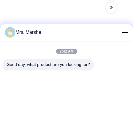
Mrs. Marshe
Быстрый контакт
7:42 AM
Адрес
Good day, what product are you looking for?
Room7E, преграждают a, здание Binfen Shiji, дорогу
Longxiang, заречье Longgang, Шэньчжэнь, Китай 518172
Телефон
86--13510560547
Электронная почта
sales@sunshineopto.com