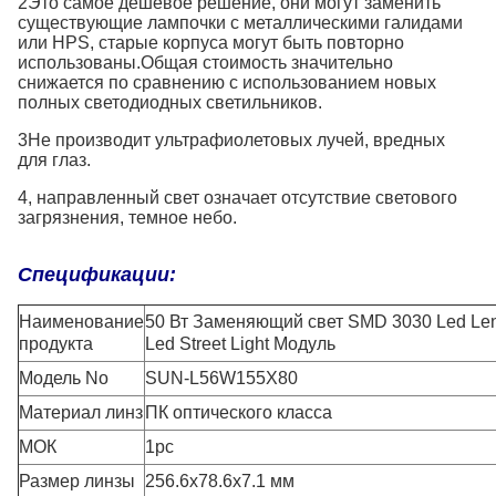
2Это самое дешевое решение, они могут заменить
существующие лампочки с металлическими галидами
или HPS, старые корпуса могут быть повторно
использованы.Общая стоимость значительно
снижается по сравнению с использованием новых
полных светодиодных светильников.
3Не производит ультрафиолетовых лучей, вредных
для глаз.
4, направленный свет означает отсутствие светового
загрязнения, темное небо.
Спецификации:
Наименование
50 Вт Заменяющий свет SMD 3030 Led Le
продукта
Led Street Light Модуль
Модель No
SUN-L56W155X80
Материал линз
ПК оптического класса
МОК
1pc
Размер линзы
256.6x78.6x7.1 мм