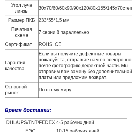
Угол луча
30х70/60/60х90/90х120/80х155/145х70
сте
линзы
Размер ПКБ
233*55*1,5 мм
Печатная
7 серии 8 параллельно
схема
Сертификат
ROHS, CE
Если вы получите дефектные товары,
пожалуйста, отправьте нам по электронно
Гарантия
почте фотографию дефектной части. Мы
качества
отправим вам замену без дополнительной
платы или предложим возврат.
Основной
По всему миру
рынок
Время доставки:
DHL/UPS/TNT/FEDEX
4-5 рабочих дней
ЕЭС
10-15 рабочих дней