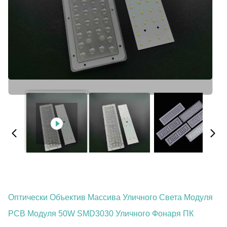
Оптически Объектив Массива Уличного Света Модуля
PCB Модуля 50W SMD3030 Уличного Фонаря ПК