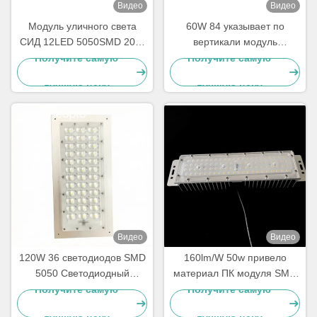
Видео
Видео
Модуль уличного света
60W 84 указывает по
СИД 12LED 5050SMD 20W
вертикали модуль
30W с Heatsink
239x45mm уличного света
Получите самую
Получите самую
SMD3030
лучшую цену
лучшую цену
Видео
Видео
120W 36 светодиодов SMD
160lm/W 50w привело
5050 Светодиодный
материал ПК модуля SMD
модуль уличного
3030 уличного света
Получите самую
Получите самую
освещения с линзой угла