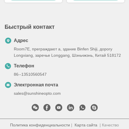
лучшую цену
лучшую цену
луча типа III-M и печатной
платой
Быстрый контакт
Адрес
Room7E, преграждают a, здание Binfen Shiji, дорогу
Longxiang, заречье Longgang, Шэньчжэнь, Китай 518172
Телефон
86--13510560547
Электронная почта
sales@sunshineopto.com
Политика конфиденциальности
|
Карта сайта
| Качество