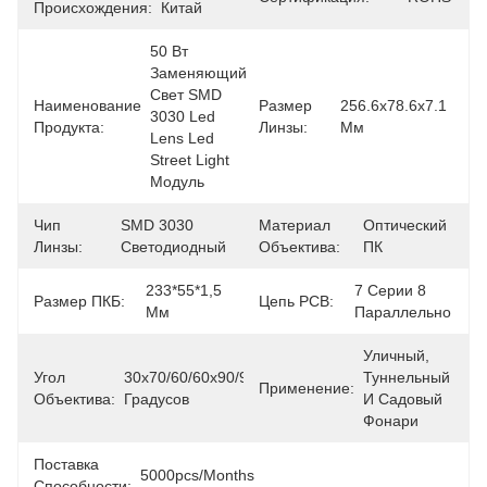
Происхождения:
Китай
50 Вт 
Заменяющий 
Свет SMD 
Наименование
Размер
256.6x78.6x7.1 
3030 Led 
Продукта:
Линзы:
Мм
Lens Led 
Street Light 
Модуль
Чип
SMD 3030 
Материал
Оптический 
Линзы:
Светодиодный
Объектива:
ПК
233*55*1,5 
7 Серии 8 
Размер ПКБ:
Цепь PCB:
Мм
Параллельно
Уличный, 
Угол
30х70/60/60х90/90х120/80х155/145х70 
Туннельный 
Применение:
Объектива:
Градусов
И Садовый 
Фонари
Поставка
5000pcs/months
Способности: