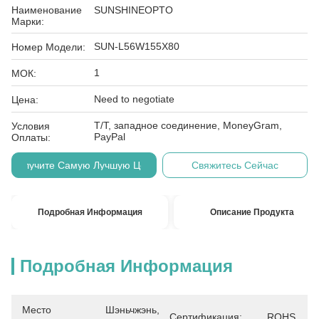
Наименование
SUNSHINEOPTO
Марки:
SUN-L56W155X80
Номер Модели:
1
МОК:
Need to negotiate
Цена:
T/T, западное соединение, MoneyGram,
Условия
PayPal
Оплаты:
Получите Самую Лучшую Цену
Свяжитесь Сейчас
Подробная Информация
Описание Продукта
Подробная Информация
Место
Шэньчжэнь, 
Сертификация:
ROHS