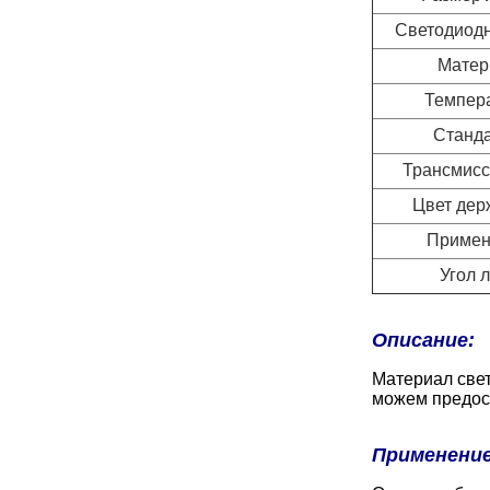
Светодиод
Матер
Темпер
Станд
Трансмисс
Цвет дер
Примен
Угол 
Описание:
Материал све
можем предост
Применение