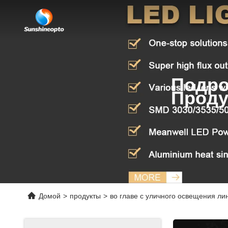
Подро
Проду
Домой
>
продукты
>
во главе с уличного освещения ли