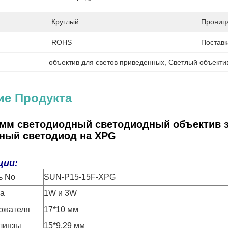
Круглый
Прониц
ROHS
Поставк
объектив для светов приведенных
, 
Светлый объекти
ие Продукта
5мм светодиодный светодиодный объектив 
ный светодиод на XPG
ции:
ь No
SUN-P15-15F-XPG
а
1W и 3W
ржателя
17*10 мм
линзы
15*9,29 мм