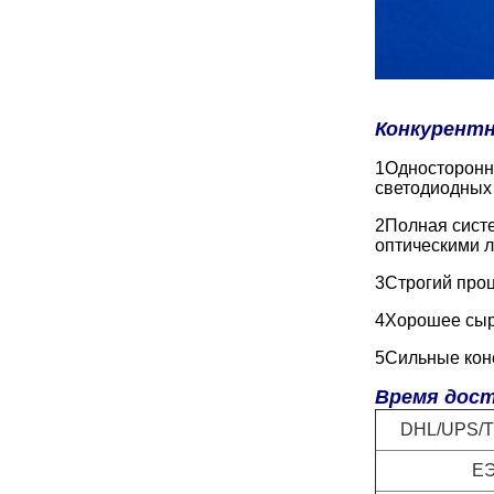
Конкурент
1Односторонн
светодиодных
2Полная систе
оптическими л
3Строгий проц
4Хорошее сырь
5Сильные кон
Время дост
DHL/UPS/
Е