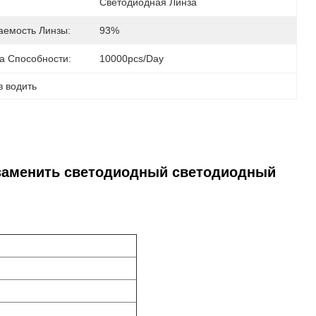
Светодиодная Линза
аемость Линзы:
93%
а Способности:
10000pcs/day
в водить
заменить светодиодный светодиодный