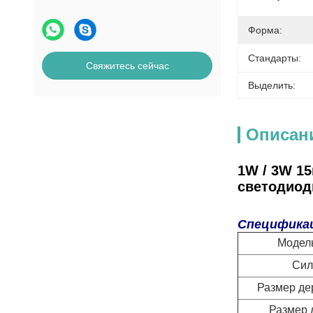
Форма:
Стандарты:
Свяжитесь сейчас
Выделить:
Описан
1W / 3W 1
светодиод
Специфика
Модел
Сил
Размер де
Размер 