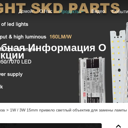
Домой
О Нас
Видео
Продукты
Событ
бная Информация О
кции
нза
>
1W / 3W 15mm привело светлый объектив для замены лампы