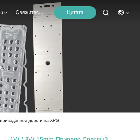
Свяжитесь С Нами
Цитата
ия
 приведенной дороги на XPG
1W / 3W 15mm Привело Светлый