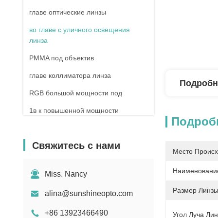
главе оптические линзы
во главе с уличного освещения
линза
PMMA под объектив
главе коллиматора линза
Подробн
RGB большой мощности под
1в к повышенной мощности
Подроб
большой мощности под
руководством ссб
Свяжитесь с нами
Место Происх
под стекло объектива
Наименование
Miss. Nancy
Размер Линзы
alina@sunshineopto.com
+86 13923466490
Угол Луча Лин