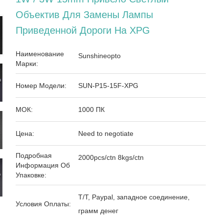
Объектив Для Замены Лампы
Приведенной Дороги На XPG
Наименование
Sunshineopto
Марки:
Номер Модели:
SUN-P15-15F-XPG
МОК:
1000 ПК
Цена:
Need to negotiate
Подробная
2000pcs/ctn 8kgs/ctn
Информация Об
Упаковке:
T/T, Paypal, западное соединение,
Условия Оплаты:
грамм денег