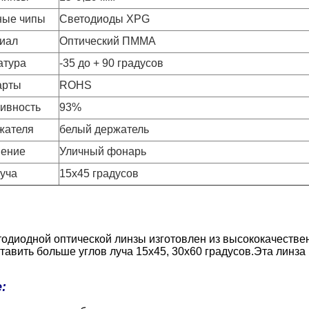
ные чипы
Светодиоды XPG
иал
Оптический ПММА
атура
-35 до + 90 градусов
арты
ROHS
ивность
93%
жателя
белый держатель
ение
Уличный фонарь
луча
15х45 градусов
тодиодной оптической линзы изготовлен из высококачеств
авить больше углов луча 15x45, 30x60 градусов.Эта линза 
: