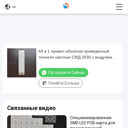
64 в 1 привел объектив приведенный
64
тоннеля светлые СМД 3030 с модулем
в
ПКБ/объективами приведенными оптики
1
Поговорите Сейчас
привел
Узнайте Больше
объектив
приведенный
тоннеля
Связанные видео
светлые
СМД
Специализированная
SMD LED PCB-карта для
3030