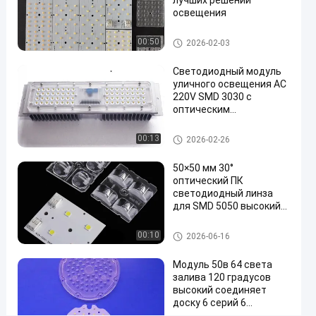
лучших решений
с
освещения
модулем
дпв во главе ксп совет
00:50
2026-02-03
ПКБ/
объективами
Светодиодный модуль
уличного освещения AC
приведенными
220V SMD 3030 с
оптики
оптическим
объективом для ПК и
Поговорите
радиатором
во главе с уличного освещен
00:13
2026-02-26
2025-
57
ия компонентов
3030 под
сейчас
объектив
04-18
мнения
Поделиться
50×50 мм 30°
оптический ПК
светодиодный линза
#
для SMD 5050 высокий
объектив
свет высокой
приведенный
эффективности
3030 под объектив
00:10
2026-06-16
узколучевой линза для
лампы
#
промышленного и
Модуль 50в 64 света
складского освещения
Объектив
залива 120 градусов
высокий соединяет
СИД
доску 6 серий 6
СМД
параллельных 135-