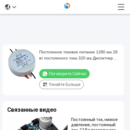
Постоянное токовое питание 1280 ма 28
Постоянное
вт постоянного тока 320 ма Диспетчер
токовое
14-22,5 Вт
питание
Поговорите Сейчас
1280
Узнайте Больше
ма
28
вт
Связанные видео
постоянного
тока
Постоянный ток, низкое
давление, постоянный
320