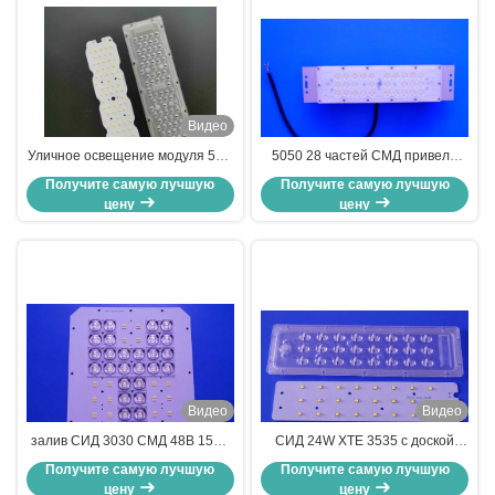
Видео
Уличное освещение модуля 50В
5050 28 частей СМД привели
СИД модуля 160льм/в СМД 3030
светлый модуль 30-100В 143-
Получите самую лучшую
Получите самую лучшую
Пкб 91% Траньмиттансе
156ЛМ/В 91% Траньмиттансе
цену
цену
светлое
двигателя
Видео
Видео
залив СИД 3030 СМД 48В 150В
СИД 24W XTE 3535 с доской
192 высокий привел доску Пкб
PCB и объективом ПК для
Получите самую лучшую
Получите самую лучшую
плиты СИД освещения
уличного освещения
цену
цену