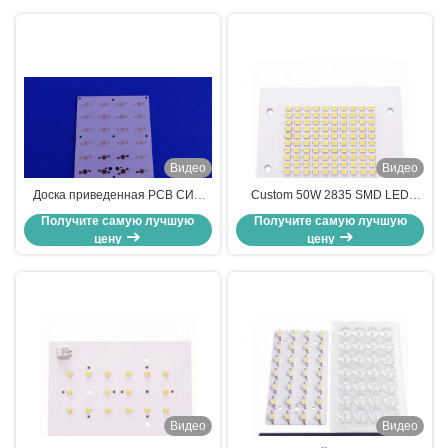
Видео
Видео
Доска приведенная PCB СИД
Custom 50W 2835 SMD LED
аксессуаров SMD света/привела
Алюминиевая печатная плата
Получите самую лучшую
Получите самую лучшую
PCB для светильников улицы
10S10P для светодиодного
цену
цену
прожектора OEM
Производитель светодиодных
ламп
Видео
Видео