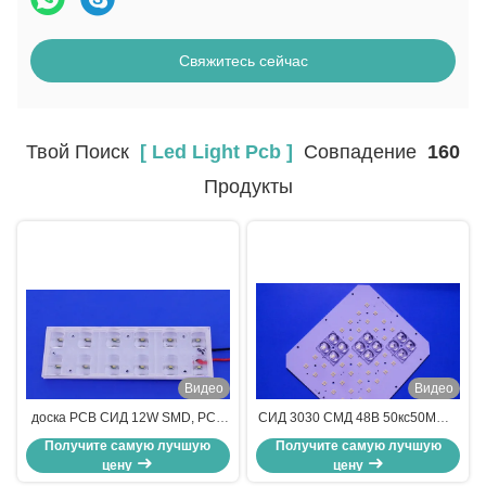
Свяжитесь сейчас
Твой Поиск
[ Led Light Pcb ]
Совпадение
160
Продукты
Видео
Видео
доска PCB СИД 12W SMD, PCB
СИД 3030 СМД 48В 50кс50ММ 4
света СИД для уличного света
доски 192 ПКБ света СИД 150В
Получите самую лучшую
Получите самую лучшую
замены
в 1 объективах СИД
цену
цену