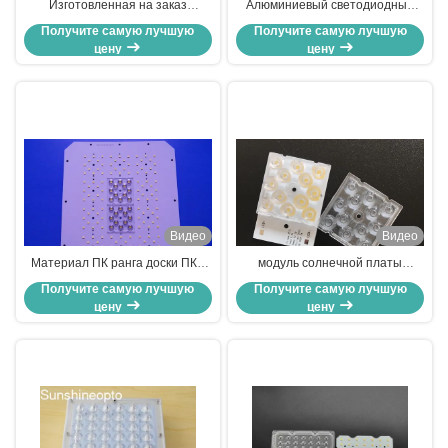
Изготовленная на заказ
Алюминиевый светодиодный
алюминиевая светодиодная
модуль печатной платы SMD
Получите самую лучшую
Получите самую лучшую
печатная плата для
мощностью 28 Вт с линзой 90 ×
цену
цену
светодиодного освещения
120 ° типа III для модернизации
Производитель однослойных
уличного освещения
белых печатных плат
Производитель светодиодного
освещения OEM
Видео
Видео
Материал ПК ранга доски ПКБ
модуль солнечной платы
алюминия 144 СИД оптически
3030СМД ПКБ света сада 7В
Получите самую лучшую
Получите самую лучшую
для высокого света залива
6С2П подгонянный доской
цену
цену