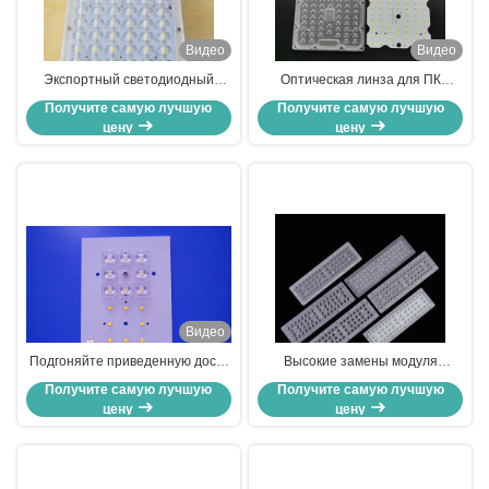
Видео
Видео
Экспортный светодиодный
Оптическая линза для ПК
модуль мощностью 60 Вт с
130x130 мм и светодиодная
Получите самую лучшую
Получите самую лучшую
линзой 200x150 мм и 6-
печатная плата SMD 3030 для
цену
цену
параллельной печатной платой
светодиодного модуля
серии 10
мощностью 50 Вт
Видео
Подгоняйте приведенную доску
Высокие замены модуля
ПКБ освещающ СИД модуля 16
уличного света СИД пути/СИД
Получите самую лучшую
Получите самую лучшую
в одном КР СПГ3 СТЭ ОН с
светлые для приспособлений
цену
цену
соединителем
освещения следа