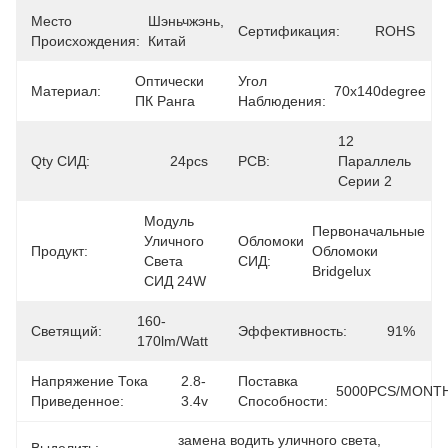
Место
Шэньчжэнь, 
Сертификация:
ROHS
Происхождения:
Китай
Оптически 
Угол
Материал:
70x140degree
ПК Ранга
Наблюдения:
12 
Qty СИД:
24pcs
PCB:
Параллель 
Серии 2
Модуль 
Первоначальные 
Уличного 
Обломоки
Продукт:
Обломоки 
Света 
СИД:
Bridgelux
СИД 24W
160-
Светящий:
Эффективность:
91%
170lm/watt
Напряжение Тока
2.8-
Поставка
5000PCS/MONT
Приведенное:
3.4v
Способности:
замена водить уличного света
, 