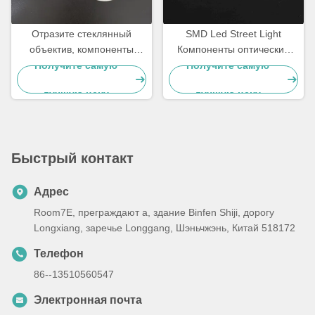
Отразите стеклянный
SMD Led Street Light
объектив, компоненты
Компоненты оптические
водить уличного света при
линзы для дорожного
Получите самую
Получите самую
водить наивысшая
освещения
лучшую цену
лучшую цену
мощность
Быстрый контакт
Адрес
Room7E, преграждают a, здание Binfen Shiji, дорогу
Longxiang, заречье Longgang, Шэньчжэнь, Китай 518172
Телефон
86--13510560547
Электронная почта