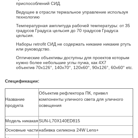
приспособлений СИД.
Ведущее в отрасли термальное управление используя
технологию
Температурная амплитуда рабочей температуры: от 35
градусов Градуса цельсия до 70 градусов Градуса
цельсия.
Наборы retrofit СИД не содержать никакие никакие ртуть
или руководство.
Оптические объективы доступны для проектов которым
нужно более небольшие углы пучка, как 4X7
объектив 70x126°, 140x70°, 120x60°, 90x126°, 60x60° etc.
Спецификации:
Объектив рефлектора ПК, привел
Название
компоненты уличного света для уличного
продукта
освещения
Модель никакая
SUN-L70X140ED815
Основные части
набивка силикона 24W Lens+