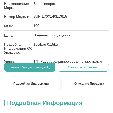
Наименование
Sunshineopto
Марки:
SUN-L70X140ED815
Номер Модели:
100
МОК:
Подлежит обсуждению
Цена:
Подробная
1pc/bag 0.15kg
Информация Об
Упаковке:
T/T, Paypal, западное соединение, грамм
Условия
денег
Оплаты:
Получите Самую Лучшую Цену
Свяжитесь Сейчас
Подробная Информация
Описание Продукта
Подробная Информация