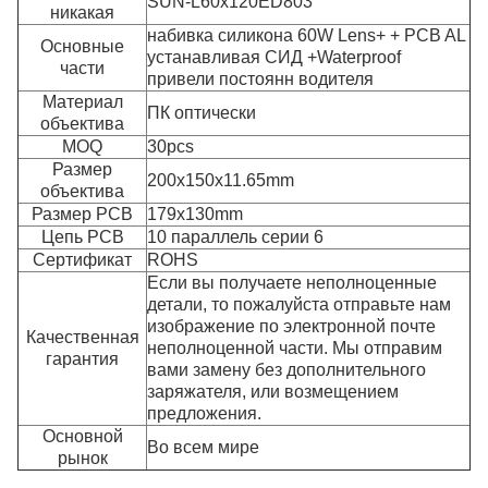
SUN-L60x120ED803
никакая
набивка силикона 60W Lens+ + PCB AL
Основные
устанавливая СИД +Waterproof
части
привели постоянн водителя
Материал
ПК оптически
объектива
MOQ
30pcs
Размер
200x150x11.65mm
объектива
Размер PCB
179x130mm
Цепь PCB
10 параллель серии 6
Сертификат
ROHS
Если вы получаете неполноценные
детали, то пожалуйста отправьте нам
изображение по электронной почте
Качественная
неполноценной части. Мы отправим
гарантия
вами замену без дополнительного
заряжателя, или возмещением
предложения.
Основной
Во всем мире
рынок