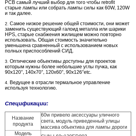
PCB самый лучший выбор для того чтобы retrofit
старые лампы или собрать лампы силы как 60W, 120W
и так далее.
Самое низкое решение общей стоимости, они может
2.
заменить существующий галоид металла или шарики
HPS, старые снабжения жилищем можно повторно
использовать. Общая стоимость значительно
уменьшена сравненный с использованием новых
полных приспособлений СИД.
Оптические объективы доступны для проектов
3.
которым нужны более небольшие углы пучка, как
90x120°, 140x70°, 120x60°, 90x126°etc.
Ведущее в отрасли термальное управление
4.
используя технологию.
Спецификации:
60w привело аксессуары уличного
Название
света, модуль приведенный улицы
продукта
массива объектива для лампы дороги
Модель