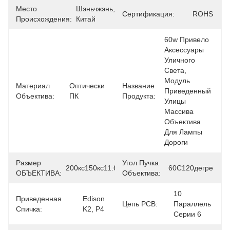
Место
Шэньчжэнь, 
Сертификация:
ROHS
Происхождения:
Китай
60w Привело 
Аксессуары 
Уличного 
Света, 
Модуль 
Материал
Оптически 
Название
Приведенный 
Объектива:
ПК
Продукта:
Улицы 
Массива 
Объектива 
Для Лампы 
Дороги
Размер
Угол Пучка
200кс150кс11.65мм
60С120дегре
ОБЪЕКТИВА:
Объектива:
10 
Приведенная
Edison 
Цепь PCB:
Параллель 
Спичка:
K2, P4
Серии 6