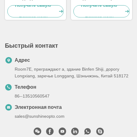
модуль стадиона объектив
аксессуары уличного света,
Получите самую
Получите самую
150 Вт
ROHS
лучшую цену
лучшую цену
водонепроницаемый
188X188 мм
Быстрый контакт
Адрес
Room7E, преграждают a, здание Binfen Shiji, дорогу
Longxiang, заречье Longgang, Шэньчжэнь, Китай 518172
Телефон
86--13510560547
Электронная почта
sales@sunshineopto.com