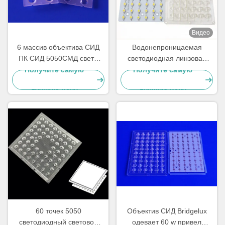
Видео
6 массив объектива СИД
Водонепроницаемая
ПК СИД 5050СМД света
светодиодная линзовая
залива 90 градусов массив
матрица мощностью 60 Вт
Получите самую
Получите самую
объектива высокого мулти
с печатной платой для
лучшую цену
лучшую цену
прожекторов, высоких
пролетов и
промышленного
освещения
60 точек 5050
Объектив СИД Bridgelux
светодиодный световой
одевает 60 w привел