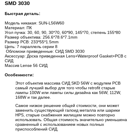
SMD 3030
Быстрая деталь:
Модель никакая: SUN-L56W60
Материал: ПК
Угол пучка:
30, 60, 90, 30*70, 60*90, 145*70, степень 155*80
Размер объектива:
256.6*78.6*7.1mm
Размер PCB:
233*55*1.5mm
Цепь: 7 параллель серии 8
Обломоки приведенные: СИД SMD 3030
Аксессуар: Доска приведенная Lens+Waterproof Gasket+PCB с
СИД
Массив Lense 56 СИД
Особенности:
Этот объектив массива СИД SKD 56W с модулем PCB
самый лучший выбор для того чтобы retrofit старые
лампы 100W или лампы силы дизайна как 56W, 112W,
168W и так далее.
Самое низкое решение общей стоимости, они может
заменить существующий галоид металла или шарики
HPS, старые снабжения жилищем можно повторно
использовать. Общая стоимость значительно уменьшена
сравненный с использованием новых полных
приспособлений СИД.