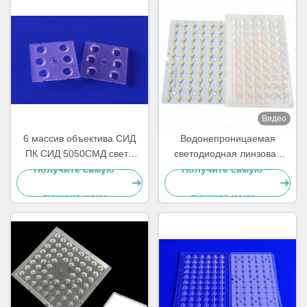
Видео
6 массив объектива СИД
Водонепроницаемая
ПК СИД 5050СМД света
светодиодная линзовая
залива 90 градусов массив
матрица мощностью 60 Вт
Получите самую
Получите самую
объектива высокого мулти
с печатной платой для
лучшую цену
лучшую цену
прожекторов, высоких
пролетов и
промышленного
освещения