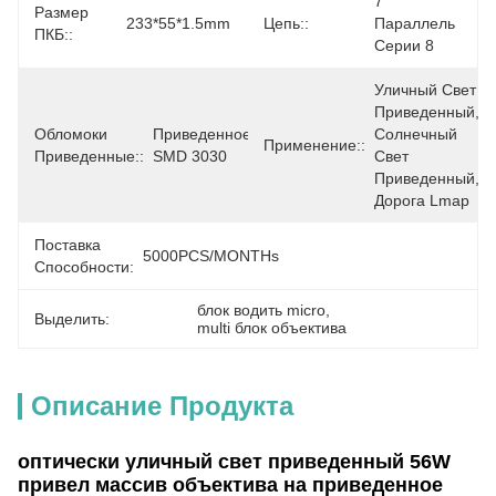
7 
Размер
233*55*1.5mm
Цепь::
Параллель 
ПКБ::
Серии 8
Уличный Свет 
Приведенный, 
Обломоки
Приведенное 
Солнечный 
Применение::
Приведенные::
SMD 3030
Свет 
Приведенный, 
Дорога Lmap
Поставка
5000PCS/MONTHs
Способности:
блок водить micro
, 
Выделить:
multi блок объектива
Описание Продукта
оптически уличный свет приведенный 56W
привел массив объектива на приведенное