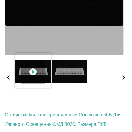
Оптически Массив Приведенный Объектива 56В Для
Уличного Освещения СМД 3030, Размера ПКБ