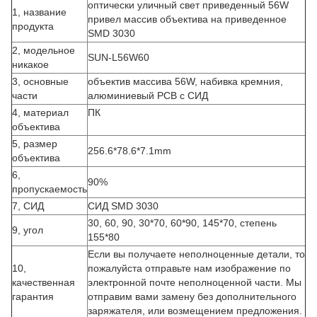
оптически уличный свет приведенный 56W
1, название
привел массив объектива на приведенное
продукта
SMD 3030
2, модельное
SUN-L56W60
никакое
3, основные
объектив массива 56W, набивка кремния,
части
алюминиевый PCB с СИД
4, материал
ПК
объектива
5, размер
256.6*78.6*7.1mm
объектива
6,
90%
пропускаемость
7, СИД
СИД SMD 3030
30, 60, 90, 30*70, 60*90, 145*70, степень
9, угол
155*80
Если вы получаете неполноценные детали, то
10,
пожалуйста отправьте нам изображение по
качественная
электронной почте неполноценной части. Мы
гарантия
отправим вами замену без дополнительного
заряжателя, или возмещением предложения.