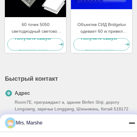
60 точек 5050
Объектив СИД Bridgelux
светодиодный световой
одевает 60 w привел
модуль стадиона объектив
аксессуары уличного света,
Получите самую
Получите самую
150 Вт
ROHS
лучшую цену
лучшую цену
водонепроницаемый
188X188 мм
Быстрый контакт
Адрес
Room7E, преграждают a, здание Binfen Shiji, дорогу
Longxiang, заречье Longgang, Шэньчжэнь, Китай 518172
Телефон
Mrs. Marshe
86--13510560547