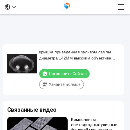
крышка приведенная заливом лампы
крышка
диаметра 142ММ высоким объектива
приведенная
прозрачной пластмассы ПК 91%
заливом
Траньмиттансе
Поговорите Сейчас
лампы
Узнайте Больше
диаметра
142ММ
высоким
Связанные видео
объектива
прозрачной
Компоненты
светодиодных уличных
пластмассы