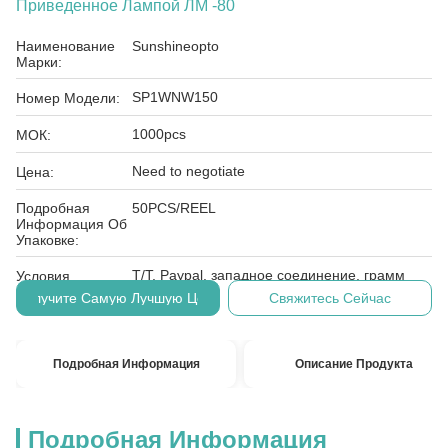
Приведенное Лампой ЛМ -80
Наименование
Sunshineopto
Марки:
SP1WNW150
Номер Модели:
1000pcs
МОК:
Need to negotiate
Цена:
Подробная
50PCS/REEL
Информация Об
Упаковке:
T/T, Paypal, западное соединение, грамм
Условия
денег
Оплаты:
Получите Самую Лучшую Цену
Свяжитесь Сейчас
Подробная Информация
Описание Продукта
Подробная Информация