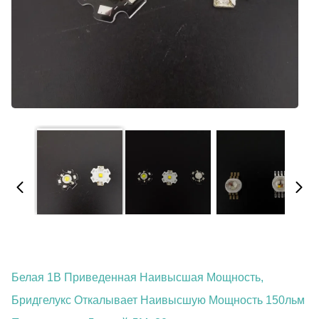
Белая 1В Приведенная Наивысшая Мощность,
Бридгелукс Откалывает Наивысшую Мощность 150льм