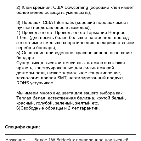
2) Клей кремния: США Dowcorning (хороший клей имеет
более менее освещать уменьшать);
3) Порошок: США Intermatix (хороший порошок имеет
лучшее представление в люменах);
4) Провод золота: Провод золота Германии Herqeus
1.0mil (для носить более большое настоящее, провод
золота имеет меньше сопротивления электричества чем
серебр и бондарь);
5) Основание приведенное: красное черное основание
бондаря.
Супер выход высокоинтенсивных потоков и высокая
яркость, конструированные для сильнотоковой
деятельности, низкое термальное сопротивление,
технология припоя SMT, неэтилированный продукт,
ROHS уступчивое
Мы имеем много вид цвета для вашего выбора как:
Теплая белая, естественная белизна, крутой белый,
красный, голубой, зеленый, желтый etc.
6)Свободные образцы и 2 лет гарантии.
Спецификации:
Название
Белое 1W Bridgelux приведенное наивысшей