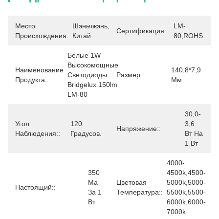
Место
Шэньчжэнь, 
LM-
Сертификация:
Происхождения:
Китай
80,ROHS
Белые 1W 
Высокомощные 
Наименование
140,8*7,9 
Светодиоды 
Размер::
Продукта::
Мм
Bridgelux 150lm 
LM-80
30,0-
Угол
120 
3,6 
Напряжение::
Наблюдения::
Градусов.
Вт На 
1 Вт
4000-
350 
4500k,4500-
Ма 
Цветовая
5000k,5000-
Настоящий::
За 1 
Температура::
5500k,5500-
Вт
6000k,6000-
7000k