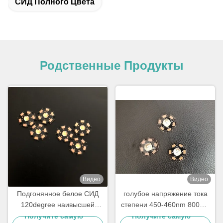
СИД Полного Цвета
Родственные Продукты
Видео
Видео
Подгонянное белое СИД
голубое напряжение тока
120degree наивысшей
степени 450-460nm 800mA
мощности 1W с медным
12-14V СИД 90 наивысшей
Получите самую
Получите самую