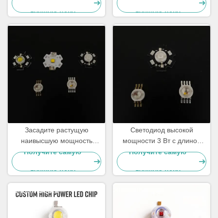
субстратом
мощности 9W
лучшую цену
лучшую цену
Засадите растущую
Светодиод высокой
наивысшую мощность
мощности 3 Вт с длиной
света 1W водить в теплой
волны 520–530 нм, током
Получите самую
Получите самую
белизне, естественной
800 мА и световым потоком
лучшую цену
лучшую цену
белизне, холодной белизне
90–100 лм для дорожной
сигнализации